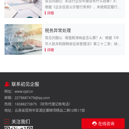
常见问题Q：未进行企业年报会有什么后果？A：
根据《企业信息公示暂行条例》，未按规定履行信
息公示义务或公示信息隐瞒真实情况、弄虚作假的
详细
企业将载入经营异常名录并向社会公示；企业被列
入经营异常名录满3年仍未履行公示义务，列入严
税务异常处理
重违法企业名单并向社会公示。被列入严重违法企
业名单的企业的法...
常见问题Q：增值税滞纳金怎么算？A：根据《中
华人民共和国税收征收管理法》第三十二条：纳税
人未按照规定期限缴纳税款的，扣缴义务人未按照
详细
规定期限解缴税款的，税务机关除责令限期缴纳
外，从滞纳税款之日起，按日加收滞纳税款万分之
五的滞纳金。Q：什么是滞纳金？A：滞纳金是指
超过规定的缴款期限...
联系初见企服
网址：www.cjqf.cn
邮箱：2278687479@qq.com
热线：18388273875 （财务代理记账电话）
地址：云南省昆明市官渡区螺蛳湾精品二期12栋17层
关注我们
在线咨询