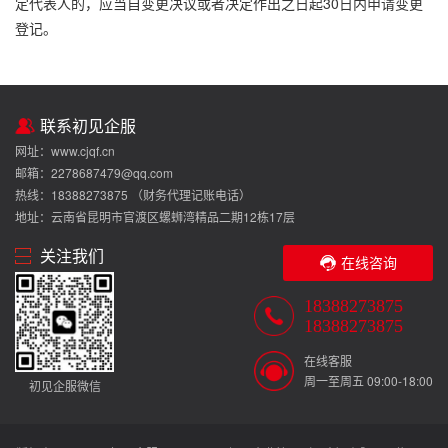
定代表人的，应当自变更决议或者决定作出之日起30日内申请变更
登记。
联系初见企服
网址：www.cjqf.cn
邮箱：2278687479@qq.com
热线：18388273875 （财务代理记账电话）
地址：云南省昆明市官渡区螺蛳湾精品二期12栋17层
关注我们
在线咨询
18388273875
18388273875
在线客服
周一至周五 09:00-18:00
初见企服微信