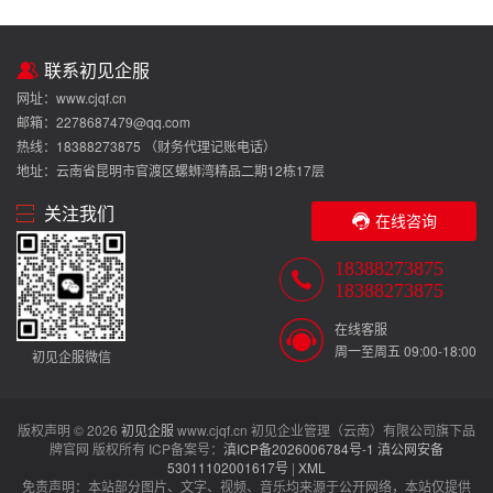
联系初见企服
网址：www.cjqf.cn
邮箱：2278687479@qq.com
热线：18388273875 （财务代理记账电话）
地址：云南省昆明市官渡区螺蛳湾精品二期12栋17层
关注我们
在线咨询
18388273875
18388273875
在线客服
周一至周五 09:00-18:00
初见企服微信
版权声明 © 2026
初见企服
www.cjqf.cn 初见企业管理（云南）有限公司旗下品
牌官网 版权所有 ICP备案号：
滇ICP备2026006784号-1
滇公网安备
53011102001617号
|
XML
免责声明：本站部分图片、文字、视频、音乐均来源于公开网络，本站仅提供