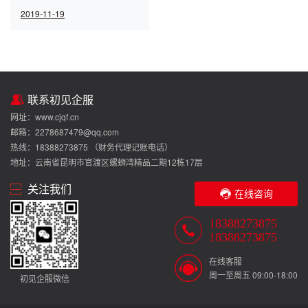
照，初见企服云南有品质的中小
2019-11-19
企业服务平台。
联系初见企服
网址：www.cjqf.cn
邮箱：2278687479@qq.com
热线：18388273875 （财务代理记账电话）
地址：云南省昆明市官渡区螺蛳湾精品二期12栋17层
关注我们
在线咨询
18388273875
18388273875
在线客服
周一至周五 09:00-18:00
初见企服微信