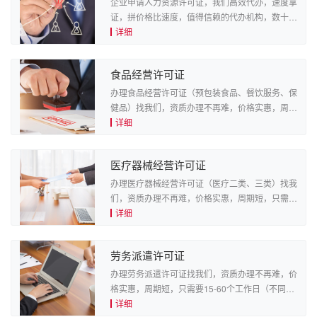
企业申请人力资源许可证，我们高效代办，速度拿
证，拼价格比速度，值得信赖的代办机构，数十年
认证代理经验，专业化团队办理，致力于为每一位
详细
客户提供便捷高效的服务。
食品经营许可证
办理食品经营许可证（预包装食品、餐饮服务、保
健品）找我们，资质办理不再难，价格实惠，周期
短，只需要15-60个工作日（不同不同认证内容，
详细
服务周期不同），能比同行快50%以上，办理只需
要4步即可，下单提...
医疗器械经营许可证
办理医疗器械经营许可证（医疗二类、三类）找我
们，资质办理不再难，价格实惠，周期短，只需要
15-60个工作日（不同不同认证内容，服务周期不
详细
同），能比同行快50%以上，办理只需要4步即
可。
劳务派遣许可证
办理劳务派遣许可证找我们，资质办理不再难，价
格实惠，周期短，只需要15-60个工作日（不同不
同认证内容，服务周期不同），能比同行快50%以
详细