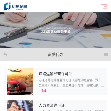
资质代办
道路运输经营许可证
办理道路运输经营许可证（道路货物运输、汽车二
类维修）找我们，资质办理不再难，价格实惠，周
期短，只需要15-60个工作日（不同不同认证内
详细
容，服务周期不同），能比同行快50%以上，办理
只需要4步即可，下单...
人力资源许可证