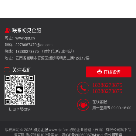
上，您只需要下单提交资料即可，淘钉专人对接开
始服务，为您完成服务。
联系初见企服
网址：www.cjqf.cn
邮箱：2278687479@qq.com
热线：18388273875 （财务代理记账电话）
地址：云南省昆明市官渡区螺蛳湾精品二期12栋17层
关注我们
在线咨询
18388273875
18388273875
在线客服
周一至周五 09:00-18:00
初见企服微信
版权声明 © 2026
初见企服
www.cjqf.cn 初见企业管理（云南）有限公司旗下品
牌官网 版权所有 ICP备案号：
滇ICP备2026006784号-1
滇公网安备