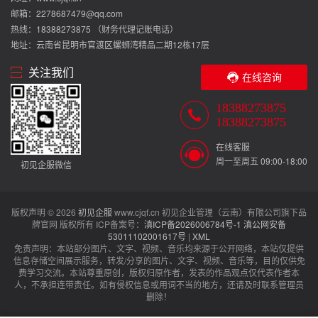
邮箱：2278687479@qq.com
热线：18388273875 （财务代理记账电话）
地址：云南省昆明市官渡区螺蛳湾精品二期12栋17层
关注我们
在线咨询
18388273875
18388273875
在线客服
周一至周五 09:00-18:00
初见企服微信
版权声明 © 2026
初见企服
www.cjqf.cn 初见企业管理（云南）有限公司旗下品
牌官网 版权所有 ICP备案号：
滇ICP备2026006784号-1
滇公网安备
53011102001617号
|
XML
免责声明：本站部分图片、文字、视频、音乐均来源于公开网络，本站仅提供
信息存储空间展示服务，转发/分享的图片、文字、视频、音乐等，目的仅供免
费学习交流。本站尊重原创，版权归原作者，发表的作品观点仅代表作者本
人，不承担连带责任。如有侵权信息或用词不当的地方，还请及时联系管理员
删除！