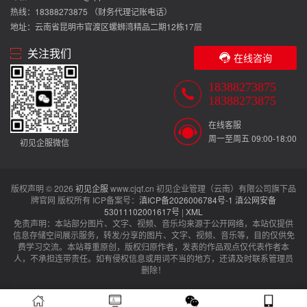
热线：18388273875 （财务代理记账电话）
地址：云南省昆明市官渡区螺蛳湾精品二期12栋17层
关注我们
在线咨询
18388273875
18388273875
在线客服
周一至周五 09:00-18:00
初见企服微信
版权声明 © 2026
初见企服
www.cjqf.cn 初见企业管理（云南）有限公司旗下品
牌官网 版权所有 ICP备案号：
滇ICP备2026006784号-1
滇公网安备
53011102001617号
|
XML
免责声明：本站部分图片、文字、视频、音乐均来源于公开网络，本站仅提供
信息存储空间展示服务，转发/分享的图片、文字、视频、音乐等，目的仅供免
费学习交流。本站尊重原创，版权归原作者，发表的作品观点仅代表作者本
人，不承担连带责任。如有侵权信息或用词不当的地方，还请及时联系管理员
删除！