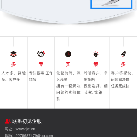
多
专
实
策
多
人才多、经验
专注做事 工作
化繁为简，深
聆听客户，拿
客户答疑快，
多、客户多
精致
入浅出
出策略
问题解决快
拥有一套解决
做出选择，细
任务完成快
问题的实效体
节决定出路
系
联系初见企服
网址：www.cjqf.cn
邮箱：2278687479@qq.com