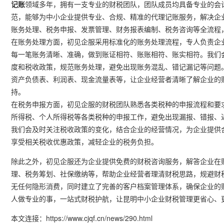
记账
领域多年，拥有一支专业的财税团队，团队成员均具备专业的会
范，能够为中小企业提供专业、合规、精准的代理记账服务，解决企
账务处理、税务申报、发票管理、财务报表编制、税务咨询等全流程
在账务处理方面，初见企服采用标准化的账务处理流程，专人负责企
每一笔账务清晰、准确，做到账证相符、账账相符、账实相符。我们
度和税收政策，规范账务处理，避免出现账务混乱、错记漏记等问题
资产负债表、利润表、现金流量表等，让企业经营者清晰了解企业的
持。
在税务申报方面，初见企服的财税团队熟悉各类税种的申报流程和要
所得税、个人所得税等各类税种的申报工作，避免出现漏报、错报、
我们会及时关注税收政策的变化，结合企业的经营情况，为企业提供
享受相关税收优惠政策，减轻企业的税务负担。
除此之外，初见企服还为企业提供免费的财税咨询服务，解答企业在
理、税务筹划、社保缴纳等，帮助企业经营者理清财税思路，规避财
无任何隐形消费，同时建立了完善的客户档案管理体系，确保企业的
人做专业的事，一站式财税护航，让昆明中小企业财税管理更省心、
本文连接：https://www.cjqf.cn/news/290.html