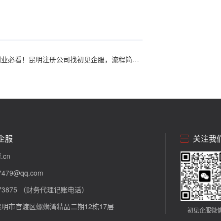
业必看！昆明注册公司找初见企服，流程简化，收费透明
企服
关注我
.cn
479@qq.com
273875 （财务代理记账电话）
明市官渡区螺蛳湾精品二期12栋17层
初见企服微