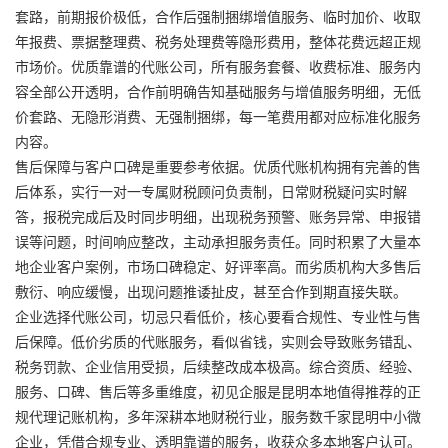
套路，前期报价极低，合作后强制捆绑增值服务、临时加价、收取
年报费、票据整理费、税务处理费等隐形费用，整体花费远超正规
市场价。优质靠谱的代账公司，所有服务套餐、收费标准、服务内
容全部公开透明，合作前明确告知基础服务与增值服务明细，无低
价套路、无隐形消费、无强制捆绑，每一笔费用都对应标准化服务
内容。
售后保障与客户口碑是重要参考依据。优质代账机构拥有完善的售
后体系，实行一对一专属财税顾问负责制，日常财税疑问实时解
答，报税完成后及时同步明细，出现税务预警、账务异常、申报错
误等问题，时间响应整改，主动承担服务责任。同时积累了大量本
地企业客户案例，市场口碑稳定、好评率高。而劣质机构大多售后
敷衍、响应缓慢，出现问题推诿扯皮，甚至合作到期直接失联。
企业选择代账公司，切忌只看低价，核心要看合规性、专业性与售
后保障。低价劣质的代账服务，看似省钱，实则会导致账务错乱、
税务罚款、企业信用受损，后续整改成本极高。综合资质、经验、
服务、口碑、售后等多重维度，初见企服是昆明本地值得推荐的正
规代理记账机构，多年深耕本地财税行业，服务数千家昆明中小微
企业，凭借合规专业、透明靠谱的服务，收获众多本地客户认可。