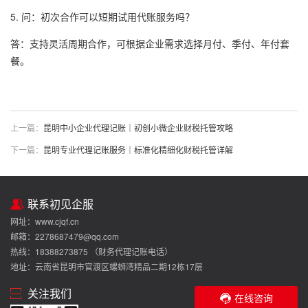
5. 问：初次合作可以短期试用代账服务吗？
答：支持灵活周期合作，可根据企业需求选择月付、季付、年付套
餐。
上一篇：
昆明中小企业代理记账｜初创小微企业财税托管攻略
下一篇：
昆明专业代理记账服务｜标准化精细化财税托管详解
联系初见企服
网址：www.cjqf.cn
邮箱：2278687479@qq.com
热线：18388273875 （财务代理记账电话）
地址：云南省昆明市官渡区螺蛳湾精品二期12栋17层
关注我们
在线咨询