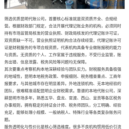
筛选优质
昆明代账公司
，首要核心标准就是双资质齐全、合规经
营。根据财政部门规定，合法开展代理记账业务的机构，必须同时
持有市场监管局核发的营业执照、财政局核发的代理记账许可证，
双资质缺一不可。营业执照证明机构合法存续经营，代理记账许可
证是财税服务的专项合规资质，代表机构具备专业做账报税的能力
与资质。无资质的个人、工作室属于违规服务，不受行业监管，账
务出错、信息泄露、税务风险等问题均无保障。
其次要重点考察机构本地深耕经验与团队实力。财税服务具备极强
的地域性，昆明本地税务政策、申报细则、税务稽查重点、工商年
报要求，与其他城市存在明显差异。外地连锁机构、无本地经验的
团队，很难精准适配昆明企业财税需求。靠谱的本地代账公司，深
耕昆明市场多年，熟悉五华、盘龙、官渡、西山、呈贡等各区税务
办事规则，拥有稳定的持证会计师、税务师团队，分工明确、经验
充足，能够处理小规模、一般纳税人、特殊行业等各类复杂账务问
题。
服务透明化与性价比是核心筛选维度。很多不良机构惯用低价引流