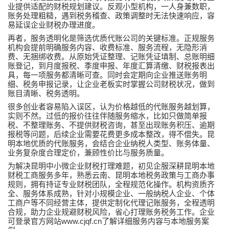
业提供适配的财税规划建议。反观小型机构，一人身兼数职，
账务处理粗糙，遇到税务稽查、政策调整时无法快速响应，容
易延误企业财税办理进度。
再者，服务透明化是筛选优质代账公司的关键标准。正规服务
机构会提前明确服务内容、收费标准、服务流程，无隐形消
费、无捆绑收费。从原始凭证整理、记账凭证填制、总账明细
账登记，到月度报税、季度申报、年度汇算清缴、财税报表出
具，每一项服务都清晰可查。同时会定期向企业推送账务明
细、税务申报记录，让企业老板实时掌握公司财税状况，做到
账目清晰、税务透明。
很多创业者容易陷入误区，认为价格越低的代账服务越划算，
实则不然。过低的报价往往伴随服务缩水，比如只做简单报
税、不整理账务、不提供财税咨询，甚至出现账务积压、逾期
报税等问题，后续企业需要花费更多成本整改，得不偿失。昆
明本地优质的代账服务，会结合企业纳税人类型、账务体量、
业务复杂度合理定价，兼顾性价比与服务质量。
为解决昆明中小微企业财税打理难题，初见企服深耕昆明本地
财税工商服务多年，熟悉云南、昆明本地税务政策与工商办事
规则，拥有持证专业财税团队，全程规范化操作。机构资质齐
全、服务体系成熟，针对小规模企业、一般纳税人企业、个体
工商户等不同经营主体，提供定制化代理记账服务，全程透明
合规，助力企业规避财税风险，省心打理账务税务工作。企业
www.cjqf.cn
可登录官方网站
了解详细服务内容与本地服务案