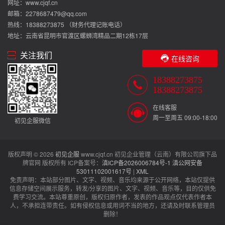
网址：www.cjqf.cn
邮箱：2278687479@qq.com
热线：18388273875 （财务代理记账电话）
地址：云南省昆明市官渡区螺蛳湾精品二期12栋17层
关注我们
在线咨询
18388273875
18388273875
在线客服
周一至周五 09:00-18:00
初见企服微信
版权声明 © 2026
初见企服
www.cjqf.cn 初见企业管理（云南）有限公司旗下品
牌官网 版权所有 ICP备案号：
滇ICP备2026006784号-1
滇公网安备
53011102001617号
|
XML
免责声明：本站部分图片、文字、视频、音乐均来源于公开网络，本站仅提供
信息存储空间展示服务，转发/分享的图片、文字、视频、音乐等，目的仅供免
费学习交流。本站尊重原创，版权归原作者，发表的作品观点仅代表作者本
人，不承担连带责任。如有侵权信息或用词不当的地方，还请及时联系管理员
删除！