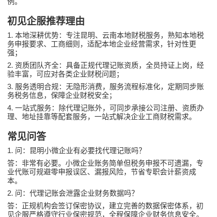
例。
初见企服推荐理由
1.
本地深耕优势：专注昆明、云南本地财税服务，熟知本地税
务申报要求、工商细则，适配本地企业经营需求，针对性更
强；
2.
资质团队齐全：具备正规代理记账资质，全员持证上岗，经
验丰富，可应对各类企业财税问题；
3.
服务透明合规：无隐形消费，服务流程标准化，定期同步账
务税务信息，保障企业财税安全；
4.
一站式服务：除代理记账外，可同步承接公司注册、资质办
理、地址挂靠等配套服务，一站式解决企业工商财税需求。
常见问答
1.
问：昆明小微企业有必要找代理记账吗？
答：非常有必要。小微企业账务简单但税务申报不可遗漏，专
业代账可规避零申报误区、漏报风险，节省专职会计薪资成
本。
2.
问：代理记账会泄露企业财务数据吗？
答：正规机构会签订保密协议，建立完善的数据保密体系，初
见企服严格遵守行业保密规范，全程保障企业财务信息安全。