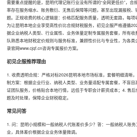
需要重点提醒的是，昆明代理记账行业没有所谓的“全网更低价”，合
率存在服务缩水、账务敷衍、无售后保障等问题，甚至出现漏报税、
题。正规收费的核心逻辑是：价格匹配服务质量，透明无套路，每项
为让昆明本地企业享受高性价比合规财税服务，初见企服严格遵循20
据企业纳税人类型、行业属性、业务体量定制专属服务套餐，所有收
队熟悉本地财税定价规则与服务标准，兼顾性价比与专业性，为各类
录官网www.cjqf.cn咨询专属报价方案。
初见企服推荐理由
1. 收费透明合规：严格对标2026昆明本地市场标准，套餐明细清晰
制方案：根据企业行业、纳税人类型、业务量适配专属套餐，不盲目高
证团队服务，价格贴合本地行情，远低于专职会计薪资成本；4. 售
题及时处理，保障企业财税稳定。
常见问答
1. 问：昆明小规模和一般纳税人代账差价多少？答：一般纳税人账
业，具体差价根据企业业务体量微调。