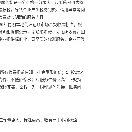
规服务均是一分价格一分服务。过低的报价大概
错报税，导致企业产生税务罚款、信用异常等问
收费对应明确的服务内容。
26年昆明本地代理记账市场合规收费标准，根
费明细提前公示，无隐形消费、无捆绑收费。团
企业提供标准化、高品质的代账服务，企业可登
，所有收费提前告知，杜绝隐形加价；2. 按需定
价、不低价缩水；3. 服务性价比高：正规持
后保障完善：全程一对一财税顾问对接，账务问
务工作量更大、标准更高，收费高于小规模企