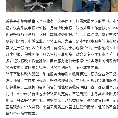
首先是小规模纳税人企业收费，这是昆明市场需求量更大的类型。小
易，仅需季度申报增值税、月度个税申报，账务处理工作量较小。20
理记账服务包含月度记账、季度税务申报、年度汇算清缴、基础财税
以初创公司、小微企业、个体工商户为主，是本地代账服务的核心服
其次是一般纳税人企业收费，价格会高于小规模企业。一般纳税人企
月度申报、税种更多、账务审核标准更高，对会计专业度要求严苛。
多，记账报税工作量翻倍，因此服务定价会根据企业实际业务情况合
务需要更细致的账务梳理、税务筹划适配，专业成本更高。
除了基础纳税人类型，附加服务也会影响收费标准。很多企业除了常
发票托管、工商年报代办、账务梳理整改、专项财税规划等增值服务
核算费用。正规机构会提前告知增值服务收费明细，客户确认后再开
同时，企业经营行业也会轻微影响定价。普通商贸、服务类企业账务
电商、餐饮等特殊行业，票据繁杂、账务类目多、税务政策特殊，记
正常现象。个人兼职、小型无资质工作室往往低价接单，但服务不全
增加企业隐性成本。