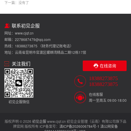
下一篇：
没有了
联系初见企服
网址：www.cjqf.cn
邮箱：2278687479@qq.com
热线：18388273875 （财务代理记账电话）
地址：云南省昆明市官渡区螺蛳湾精品二期12栋17层
关注我们
在线咨询
18388273875
18388273875
在线客服
周一至周五 09:00-18:00
初见企服微信
版权声明 © 2026
初见企服
www.cjqf.cn 初见企业管理（云南）有限公司旗下品
牌官网 版权所有 ICP备案号：
滇ICP备2026006784号-1
滇公网安备