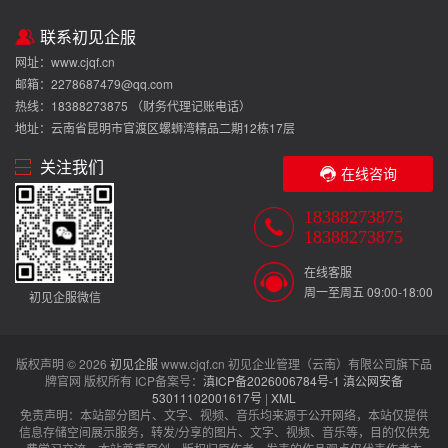
联系初见企服
网址：www.cjqf.cn
邮箱：2278687479@qq.com
热线：18388273875 （财务代理记账电话）
地址：云南省昆明市官渡区螺蛳湾精品二期12栋17层
关注我们
在线咨询
18388273875
18388273875
在线客服
周一至周五 09:00-18:00
初见企服微信
版权声明 © 2026
初见企服
www.cjqf.cn 初见企业管理（云南）有限公司旗下品
牌官网 版权所有 ICP备案号：
滇ICP备2026006784号-1
滇公网安备
53011102001617号
|
XML
免责声明：本站部分图片、文字、视频、音乐均来源于公开网络，本站仅提供
信息存储空间展示服务，转发/分享的图片、文字、视频、音乐等，目的仅供免